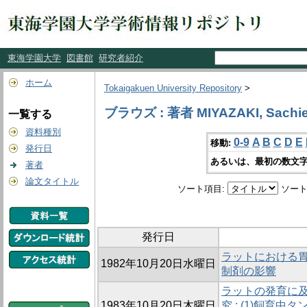
東海学園大学
図書館
研究者紹介
ホーム
Tokaigakuen University Repository
>
ブラウズ : 著者 MIYAZAKI, Sachi
一覧する
資料種別
0-9
A
B
C
D
E
移動:
発行日
あるいは、最初の数文字
著者
論文タイトル
ソート項目:
ソート
発行日
ラットにおける
1982年10月20日水曜日
制剤の影響
ラットの発育に及
1983年10月20日木曜日
究 : (1)飼育