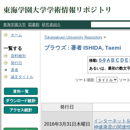
東海学園大学
図書館
研究者紹介
ホーム
Tokaigakuen University Repository
>
ブラウズ : 著者 ISHIDA, Taemi
一覧する
資料種別
0-9
A
B
C
D
E
移動:
発行日
あるいは、最初の数文字
著者
論文タイトル
ソート項目:
ソート
発行日
インターネット
2016年3月31日木曜日
神健康度の関連