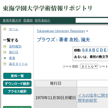
東海学園大学
図書館
研究者紹介
ホーム
Tokaigakuen University Repository
>
ブラウズ : 著者 友松, 滋夫
一覧する
資料種別
0-9
A
B
C
D
E
移動:
発行日
あるいは、最初の数文字
著者
論文タイトル
ソート項目:
ソート
発行日
イカの塩辛に関する
1970年11月30日月曜日
態学的研究