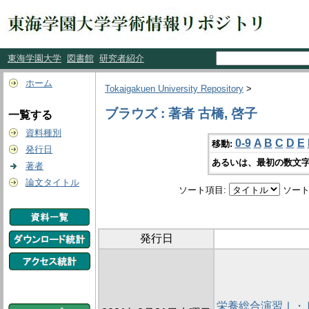
東海学園大学
図書館
研究者紹介
ホーム
Tokaigakuen University Repository
>
ブラウズ : 著者 古橋, 啓子
一覧する
資料種別
0-9
A
B
C
D
E
移動:
発行日
あるいは、最初の数文字
著者
論文タイトル
ソート項目:
ソート
発行日
栄養総合演習Ⅰ・