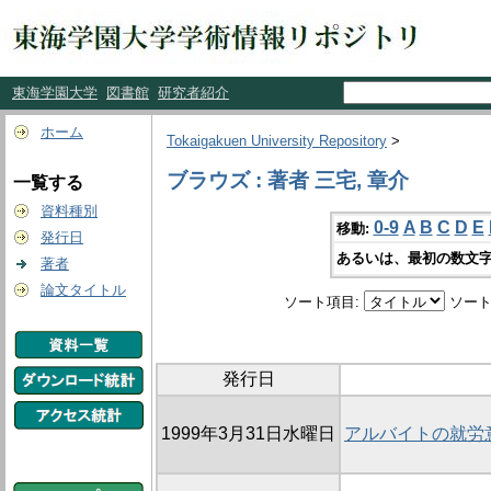
東海学園大学
図書館
研究者紹介
ホーム
Tokaigakuen University Repository
>
ブラウズ : 著者 三宅, 章介
一覧する
資料種別
0-9
A
B
C
D
E
移動:
発行日
あるいは、最初の数文字
著者
論文タイトル
ソート項目:
ソート
発行日
1999年3月31日水曜日
アルバイトの就労