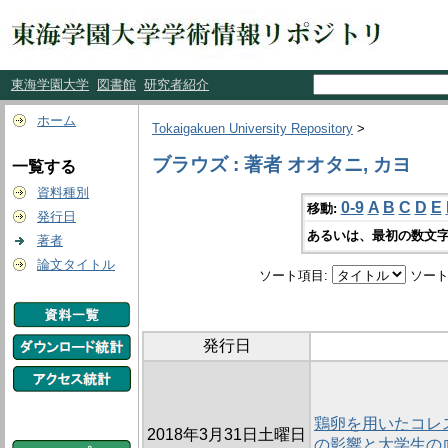
東海学園大学
図書館
研究者紹介
ホーム
Tokaigakuen University Repository
>
ブラウズ : 著者 オオタニ, カヨ
一覧する
資料種別
0-9
A
B
C
D
E
移動:
発行日
あるいは、最初の数文字
著者
論文タイトル
ソート項目:
ソート
発行日
鶏卵を用いたコレ
2018年3月31日土曜日
の影響と大学生の