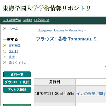
東海学園大学
図書館
研究者紹介
ホーム
Tokaigakuen University Repository
>
ブラウズ : 著者 Tomomatu, S.
一覧する
資料種別
発行日
著者
論文タイトル
発行日
1970年11月30日月曜日
イカの塩辛に関す