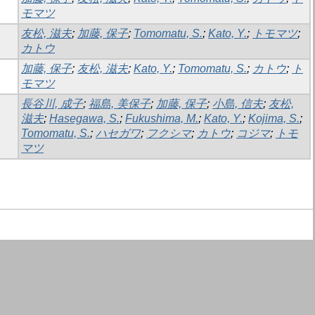
モマツ
友松, 滋夫
;
加藤, 保子
;
Tomomatu, S.
;
Kato, Y.
;
トモマツ
;
カトウ
加藤, 保子
;
友松, 滋夫
;
Kato, Y.
;
Tomomatu, S.
;
カトウ
;
ト
モマツ
長谷川, 成子
;
福島, 美保子
;
加藤, 保子
;
小島, 信夫
;
友松,
滋夫
;
Hasegawa, S.
;
Fukushima, M.
;
Kato, Y.
;
Kojima, S.
;
Tomomatu, S.
;
ハセガワ
;
フクシマ
;
カトウ
;
コジマ
;
トモ
マツ