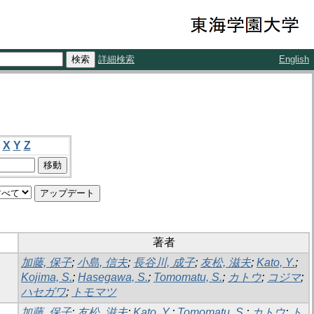
詳細検索
English
X
Y
Z
著者
加藤, 保子
;
小島, 信夫
;
長谷川, 成子
;
友松, 滋夫
;
Kato, Y.
;
Kojima, S.
;
Hasegawa, S.
;
Tomomatu, S.
;
カトウ
;
コジマ
;
ハセガワ
;
トモマツ
加藤, 保子
;
友松, 滋夫
;
Kato, Y.
;
Tomomatu, S.
;
カトウ
;
ト