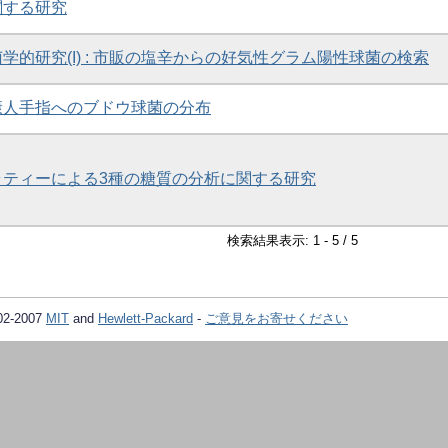
関する研究
学的研究(I) : 市販の塩辛からの好気性グラム陽性球菌の検索
康人手指へのブドウ球菌の分布
ラティーによる3種の糖質の分析に関する研究
検索結果表示: 1 - 5 / 5
02-2007
MIT
and
Hewlett-Packard
-
ご意見をお寄せください