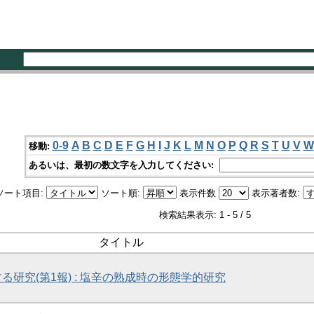
0-9
A
B
C
D
E
F
G
H
I
J
K
L
M
N
O
P
Q
R
S
T
U
V
W
移動:
あるいは、最初の数文字を入力してください:
ソート項目:
ソート順:
表示件数
表示著者数:
検索結果表示: 1 - 5 / 5
タイトル
る研究(第1報) : 塩辛の熟成時の形態学的研究