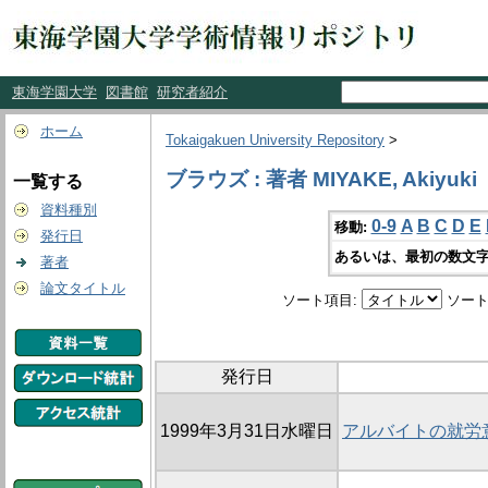
東海学園大学
図書館
研究者紹介
ホーム
Tokaigakuen University Repository
>
ブラウズ : 著者 MIYAKE, Akiyuki
一覧する
資料種別
0-9
A
B
C
D
E
移動:
発行日
あるいは、最初の数文字
著者
論文タイトル
ソート項目:
ソート
発行日
1999年3月31日水曜日
アルバイトの就労