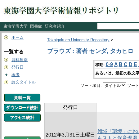
東海学園大学
図書館
研究者紹介
ホーム
Tokaigakuen University Repository
>
ブラウズ : 著者 センダ, タカヒロ
一覧する
資料種別
0-9
A
B
C
D
E
移動:
発行日
あるいは、最初の数文字
著者
論文タイトル
ソート項目:
ソート
発行日
領域「環境」におけ
2012年3月31日土曜日
キストと保育現場