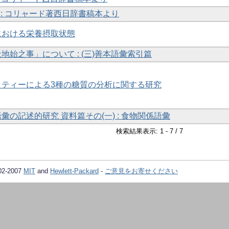
 : コリャード著西日辞書稿本より
における栄養摂取状態
地始之事」について : (三)善本語彙索引篇
ラティーによる3種の糖質の分析に関する研究
の記述的研究 資料篇その(一) : 食物関係語彙
検索結果表示: 1 - 7 / 7
02-2007
MIT
and
Hewlett-Packard
-
ご意見をお寄せください