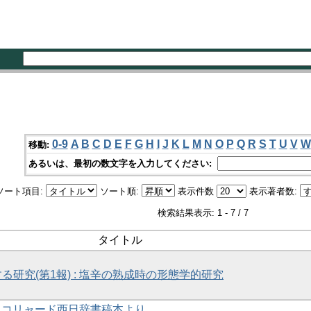
0-9
A
B
C
D
E
F
G
H
I
J
K
L
M
N
O
P
Q
R
S
T
U
V
W
移動:
あるいは、最初の数文字を入力してください:
ソート項目:
ソート順:
表示件数
表示著者数:
検索結果表示: 1 - 7 / 7
タイトル
る研究(第1報) : 塩辛の熟成時の形態学的研究
 : コリャード西日辞書稿本より