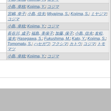
小島, 幸枝
;
Kojima, Y.
;
コジマ
宮嶋, 幸子
;
小島, 信夫
;
Miyajima, S.
;
Kojima, S.
;
ミヤジマ
;
コジマ
小島, 幸枝
;
Kojima, Y.
;
コジマ
長谷川, 成子
;
福島, 美保子
;
加藤, 保子
;
小島, 信夫
;
友松,
滋夫
;
Hasegawa, S.
;
Fukushima, M.
;
Kato, Y.
;
Kojima, S.
;
Tomomatu, S.
;
ハセガワ
;
フクシマ
;
カトウ
;
コジマ
;
トモ
マツ
小島, 幸枝
;
Kojima, Y.
;
コジマ