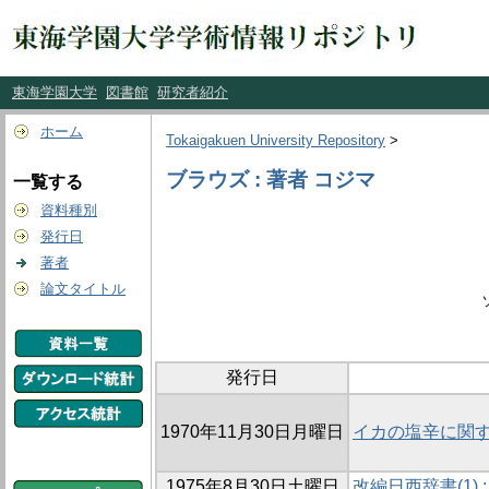
東海学園大学
図書館
研究者紹介
ホーム
Tokaigakuen University Repository
>
ブラウズ : 著者 コジマ
一覧する
資料種別
発行日
著者
論文タイトル
発行日
1970年11月30日月曜日
イカの塩辛に関す
1975年8月30日土曜日
改編日西辞書(1)