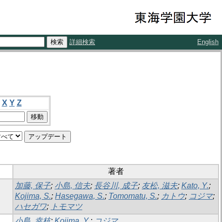
詳細検索
English
X
Y
Z
著者
加藤, 保子
;
小島, 信夫
;
長谷川, 成子
;
友松, 滋夫
;
Kato, Y.
;
Kojima, S.
;
Hasegawa, S.
;
Tomomatu, S.
;
カトウ
;
コジマ
;
ハセガワ
;
トモマツ
小島, 幸枝
;
Kojima, Y.
;
コジマ