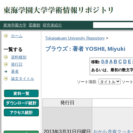
東海学園大学
図書館
研究者紹介
ホーム
Tokaigakuen University Repository
>
ブラウズ : 著者 YOSHII, Miyuki
一覧する
資料種別
0-9
A
B
C
D
E
移動:
発行日
あるいは、最初の数文字
著者
論文タイトル
ソート項目:
ソート
発行日
2013年3月31日日曜日
おから含有クッキ