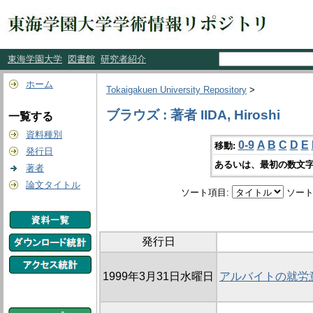
東海学園大学
図書館
研究者紹介
ホーム
Tokaigakuen University Repository
>
ブラウズ : 著者 IIDA, Hiroshi
一覧する
資料種別
0-9
A
B
C
D
E
移動:
発行日
あるいは、最初の数文字
著者
論文タイトル
ソート項目:
ソート
発行日
1999年3月31日水曜日
アルバイトの就労