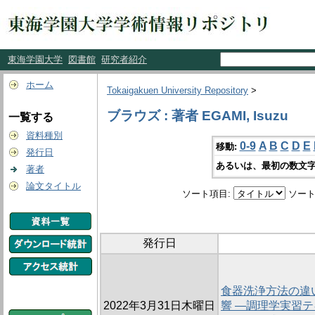
東海学園大学
図書館
研究者紹介
ホーム
Tokaigakuen University Repository
>
ブラウズ : 著者 EGAMI, Isuzu
一覧する
資料種別
0-9
A
B
C
D
E
移動:
発行日
あるいは、最初の数文字
著者
論文タイトル
ソート項目:
ソート
発行日
食器洗浄方法の違
2022年3月31日木曜日
響 ―調理学実習