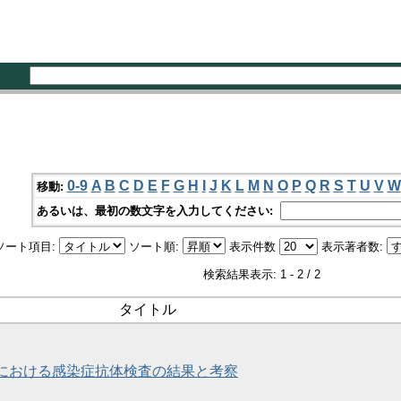
0-9
A
B
C
D
E
F
G
H
I
J
K
L
M
N
O
P
Q
R
S
T
U
V
W
移動:
あるいは、最初の数文字を入力してください:
ソート項目:
ソート順:
表示件数
表示著者数:
検索結果表示: 1 - 2 / 2
タイトル
における感染症抗体検査の結果と考察