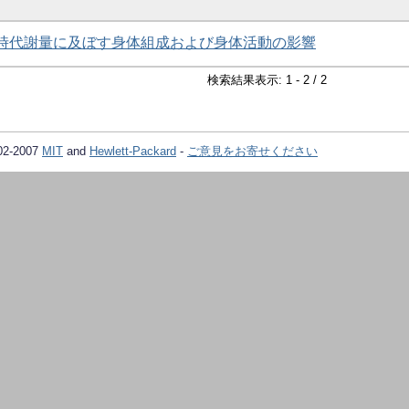
時代謝量に及ぼす身体組成および身体活動の影響
検索結果表示: 1 - 2 / 2
02-2007
MIT
and
Hewlett-Packard
-
ご意見をお寄せください