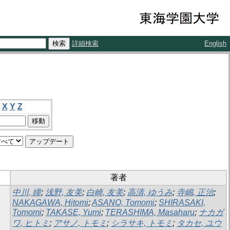
詳細検索
English
X
Y
Z
著者
中川, 瞳
;
浅野, 友美
;
白崎, 友美
;
高清, ゆうみ
;
寺嶋, 正治
;
NAKAGAWA, Hitomi
;
ASANO, Tomomi
;
SHIRASAKI,
Tomomi
;
TAKASE, Yumi
;
TERASHIMA, Masaharu
;
ナカガ
ワ, ヒトミ
;
アサノ, トモミ
;
シラサキ, トモミ
;
タカセ, ユウ