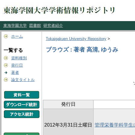
東海学園大学
図書館
研究者紹介
ホーム
Tokaigakuen University Repository
>
ブラウズ : 著者 高清, ゆうみ
一覧する
資料種別
発行日
著者
論文タイトル
発行日
2012年3月31日土曜日
管理栄養学科学生