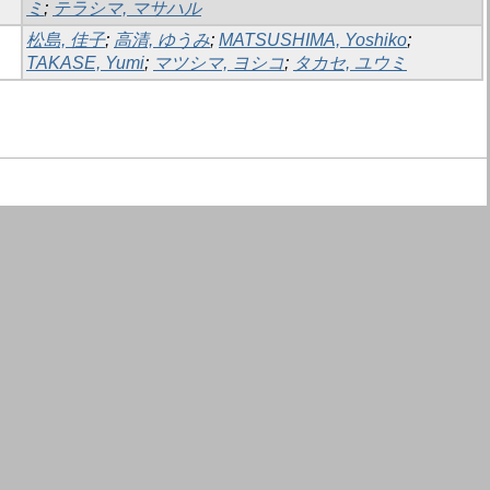
ミ
;
テラシマ, マサハル
松島, 佳子
;
高清, ゆうみ
;
MATSUSHIMA, Yoshiko
;
TAKASE, Yumi
;
マツシマ, ヨシコ
;
タカセ, ユウミ