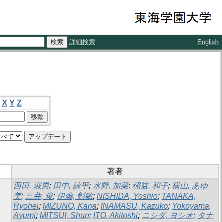
詳細検索
English
X
Y
Z
著者
西田, 淑男
;
田中, 諒平
;
水野, 加菜
;
稲益, 和子
;
横山, あゆ
美
;
三井, 俊
;
伊藤, 彰敏
;
NISHIDA, Yoshio
;
TANAKA,
Ryohei
;
MIZUNO, Kana
;
INAMASU, Kazuko
;
Yokoyama,
Ayumi
;
MITSUI, Shun
;
ITO, Akitoshi
;
ニシダ, ヨシオ
;
タナ