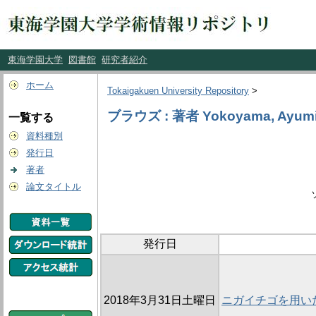
東海学園大学
図書館
研究者紹介
ホーム
Tokaigakuen University Repository
>
ブラウズ : 著者 Yokoyama, Ayum
一覧する
資料種別
発行日
著者
論文タイトル
発行日
2018年3月31日土曜日
ニガイチゴを用い