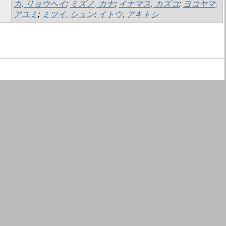
カ, リョウヘイ
;
ミズノ, カナ
;
イナマス, カズコ
;
ヨコヤマ,
アユミ
;
ミツイ, シュン
;
イトウ, アキトシ