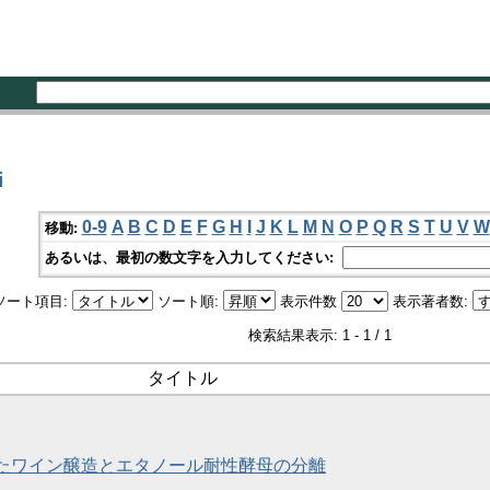
i
0-9
A
B
C
D
E
F
G
H
I
J
K
L
M
N
O
P
Q
R
S
T
U
V
W
移動:
あるいは、最初の数文字を入力してください:
ソート項目:
ソート順:
表示件数
表示著者数:
検索結果表示: 1 - 1 / 1
タイトル
たワイン醸造とエタノール耐性酵母の分離