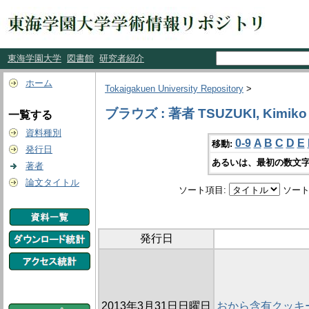
東海学園大学
図書館
研究者紹介
ホーム
Tokaigakuen University Repository
>
ブラウズ : 著者 TSUZUKI, Kimiko
一覧する
資料種別
0-9
A
B
C
D
E
移動:
発行日
あるいは、最初の数文字
著者
論文タイトル
ソート項目:
ソート
発行日
2013年3月31日日曜日
おから含有クッキ