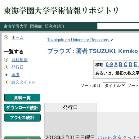
東海学園大学
図書館
研究者紹介
ホーム
Tokaigakuen University Repository
>
ブラウズ : 著者 TSUZUKI, Kimiko
一覧する
資料種別
0-9
A
B
C
D
E
移動:
発行日
あるいは、最初の数文字
著者
論文タイトル
ソート項目:
ソート
発行日
2013年3月31日日曜日
おから含有クッキ