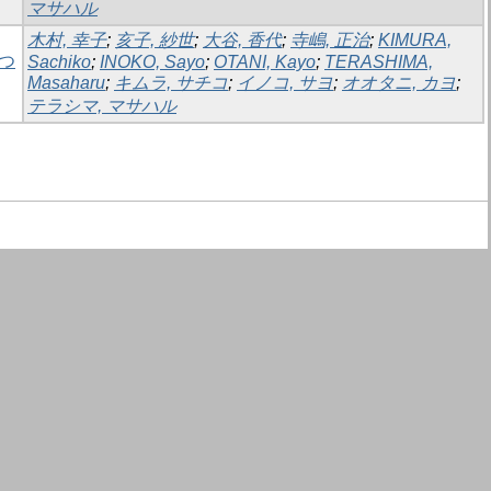
マサハル
木村, 幸子
;
亥子, 紗世
;
大谷, 香代
;
寺嶋, 正治
;
KIMURA,
つ
Sachiko
;
INOKO, Sayo
;
OTANI, Kayo
;
TERASHIMA,
Masaharu
;
キムラ, サチコ
;
イノコ, サヨ
;
オオタニ, カヨ
;
テラシマ, マサハル