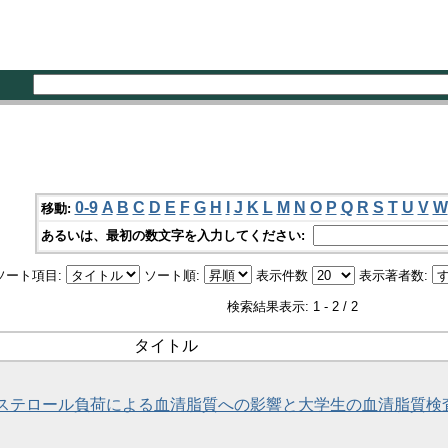
0-9
A
B
C
D
E
F
G
H
I
J
K
L
M
N
O
P
Q
R
S
T
U
V
W
移動:
あるいは、最初の数文字を入力してください:
ソート項目:
ソート順:
表示件数
表示著者数:
検索結果表示: 1 - 2 / 2
タイトル
ステロール負荷による血清脂質への影響と大学生の血清脂質検