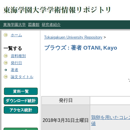
東海学園大学
図書館
研究者紹介
ホーム
Tokaigakuen University Repository
>
ブラウズ : 著者 OTANI, Kayo
一覧する
資料種別
発行日
著者
論文タイトル
発行日
鶏卵を用いたコレ
2018年3月31日土曜日
値