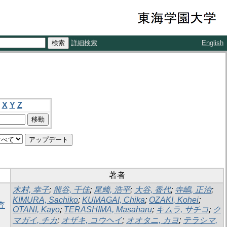
詳細検索
English
X
Y
Z
著者
木村, 幸子
;
熊谷, 千佳
;
尾﨑, 浩平
;
大谷, 香代
;
寺嶋, 正治
;
KIMURA, Sachiko
;
KUMAGAI, Chika
;
OZAKI, Kohei
;
査
OTANI, Kayo
;
TERASHIMA, Masaharu
;
キムラ, サチコ
;
ク
マガイ, チカ
;
オザキ, コウヘイ
;
オオタニ, カヨ
;
テラシマ,