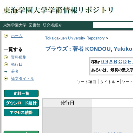
東海学園大学
図書館
研究者紹介
ホーム
Tokaigakuen University Repository
>
ブラウズ : 著者 KONDOU, Yukiko
一覧する
資料種別
0-9
A
B
C
D
E
移動:
発行日
あるいは、最初の数文字
著者
論文タイトル
ソート項目:
ソート
発行日