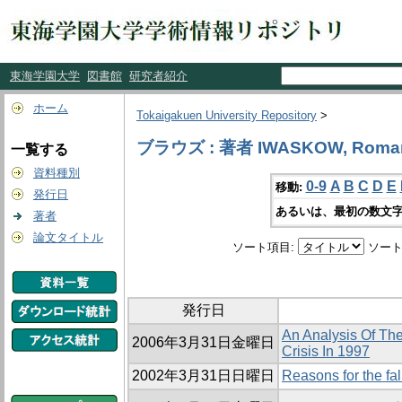
東海学園大学
図書館
研究者紹介
ホーム
Tokaigakuen University Repository
>
ブラウズ : 著者 IWASKOW, Roma
一覧する
資料種別
0-9
A
B
C
D
E
移動:
発行日
あるいは、最初の数文字
著者
論文タイトル
ソート項目:
ソート
発行日
An Analysis Of Th
2006年3月31日金曜日
Crisis In 1997
2002年3月31日日曜日
Reasons for the fal