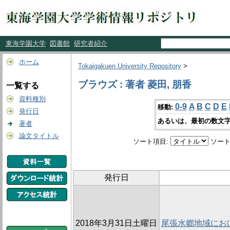
東海学園大学
図書館
研究者紹介
ホーム
Tokaigakuen University Repository
>
ブラウズ : 著者 菱田, 朋香
一覧する
資料種別
0-9
A
B
C
D
E
移動:
発行日
あるいは、最初の数文字
著者
論文タイトル
ソート項目:
ソート
発行日
2018年3月31日土曜日
尾張水郷地域にお