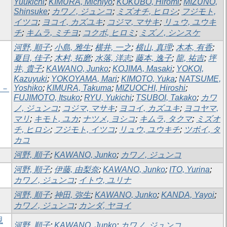
Yuukichi
;
KIMURA, Michiyo
;
KOKUBO, Hiromi
;
MIZUNO,
Shinsuke
;
カワノ, ジュンコ
;
ミズオチ, ヒロシ
;
フジモト,
イツコ
;
ヨコイ, カズユキ
;
コジマ, マサキ
;
リュウ, ユウキ
チ
;
キムラ, ミチヨ
;
コクボ, ヒロミ
;
ミズノ, シンスケ
河野, 順子
;
小島, 雅生
;
横井, 一之
;
横山, 真理
;
木本, 有香
;
夏目, 佳子
;
木村, 拓磨
;
水落, 洋志
;
藤本, 逸子
;
龍, 祐吉
;
坪
井, 貴子
;
KAWANO, Junko
;
KOJIMA, Masaki
;
YOKOI,
Kazuyuki
;
YOKOYAMA, Mari
;
KIMOTO, Yuka
;
NATSUME,
Yoshiko
;
KIMURA, Takuma
;
MIZUOCHI, Hiroshi
;
 －
FUJIMOTO, Itsuko
;
RYU, Yukichi
;
TSUBOI, Takako
;
カワ
ノ, ジュンコ
;
コジマ, マサキ
;
ヨコイ, カズユキ
;
ヨコヤマ,
マリ
;
キモト, ユカ
;
ナツメ, ヨシコ
;
キムラ, タクマ
;
ミズオ
チ, ヒロシ
;
フジモト, イツコ
;
リュウ, ユウキチ
;
ツボイ, タ
カコ
河野, 順子
;
KAWANO, Junko
;
カワノ, ジュンコ
河野, 順子
;
伊藤, 由梨奈
;
KAWANO, Junko
;
ITO, Yurina
;
カワノ, ジュンコ
;
イトウ, ユリナ
河野, 順子
;
神田, 弥生
;
KAWANO, Junko
;
KANDA, Yayoi
;
カワノ, ジュンコ
;
カンダ, ヤヨイ
親
河野, 順子
;
KAWANO, Junko
;
カワノ, ジュンコ