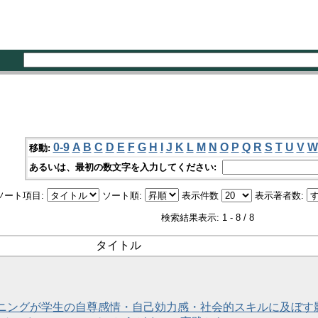
0-9
A
B
C
D
E
F
G
H
I
J
K
L
M
N
O
P
Q
R
S
T
U
V
W
移動:
あるいは、最初の数文字を入力してください:
ソート項目:
ソート順:
表示件数
表示著者数:
検索結果表示: 1 - 8 / 8
タイトル
ニングが学生の自尊感情・自己効力感・社会的スキルに及ぼす