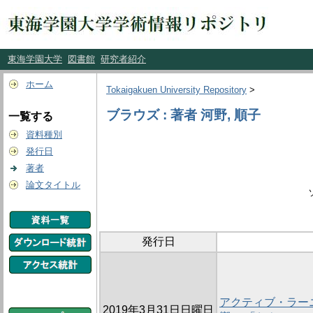
東海学園大学
図書館
研究者紹介
ホーム
Tokaigakuen University Repository
>
ブラウズ : 著者 河野, 順子
一覧する
資料種別
発行日
著者
論文タイトル
発行日
アクティブ・ラー
2019年3月31日日曜日