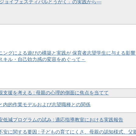
ンジョイフェスティバルとうがく」の実践から―
ニングによる遊びの構築と実践が 保育者志望学生に与える影響
スキル・自己効力感の変容をめぐって－
親支援を考える : 母親の心理的側面に焦点を当てて
と内的作業モデルおよび志望職種との関係
安低減プログラムの試み : 適応指導教室における実践報告
不安に関する要因 : 子どもの育てにくさ、母親の認知様式、父