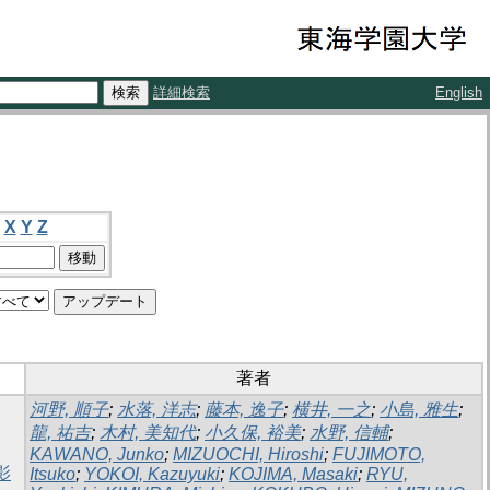
詳細検索
English
X
Y
Z
著者
河野, 順子
;
水落, 洋志
;
藤本, 逸子
;
横井, 一之
;
小島, 雅生
;
龍, 祐吉
;
木村, 美知代
;
小久保, 裕美
;
水野, 信輔
;
KAWANO, Junko
;
MIZUOCHI, Hiroshi
;
FUJIMOTO,
影
Itsuko
;
YOKOI, Kazuyuki
;
KOJIMA, Masaki
;
RYU,