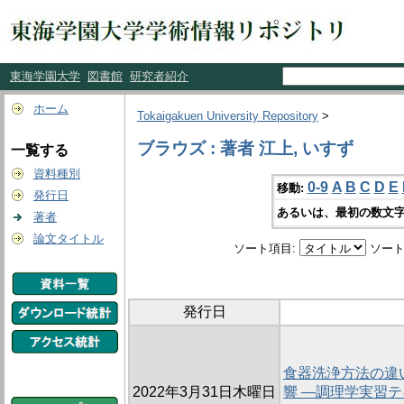
東海学園大学
図書館
研究者紹介
ホーム
Tokaigakuen University Repository
>
ブラウズ : 著者 江上, いすず
一覧する
資料種別
0-9
A
B
C
D
E
移動:
発行日
あるいは、最初の数文字
著者
論文タイトル
ソート項目:
ソート
発行日
食器洗浄方法の違
2022年3月31日木曜日
響 ―調理学実習