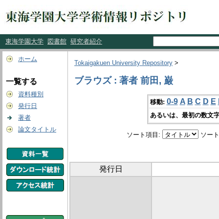
東海学園大学
図書館
研究者紹介
ホーム
Tokaigakuen University Repository
>
ブラウズ : 著者 前田, 巌
一覧する
資料種別
0-9
A
B
C
D
E
移動:
発行日
あるいは、最初の数文字
著者
論文タイトル
ソート項目:
ソート
発行日