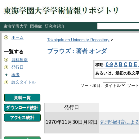
東海学園大学
図書館
研究者紹介
ホーム
Tokaigakuen University Repository
>
ブラウズ : 著者 オンダ
一覧する
資料種別
0-9
A
B
C
D
E
移動:
発行日
あるいは、最初の数文字
著者
論文タイトル
ソート項目:
ソート
発行日
1970年11月30日月曜日
処理油飼育による