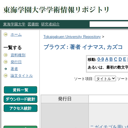
東海学園大学
図書館
研究者紹介
ホーム
Tokaigakuen University Repository
>
ブラウズ : 著者 イナマス, カズコ
一覧する
資料種別
0-9
A
B
C
D
E
移動:
発行日
あるいは、最初の数文字
著者
論文タイトル
ソート項目:
ソート
発行日
ニガイチゴを用い