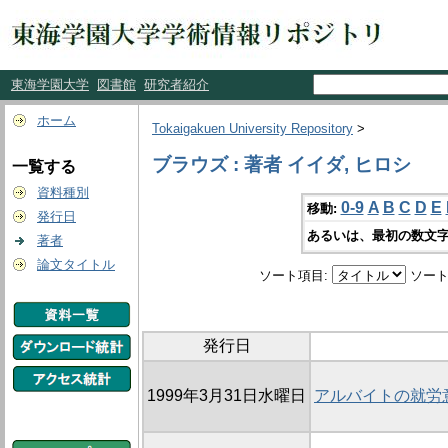
東海学園大学
図書館
研究者紹介
ホーム
Tokaigakuen University Repository
>
ブラウズ : 著者 イイダ, ヒロシ
一覧する
資料種別
0-9
A
B
C
D
E
移動:
発行日
あるいは、最初の数文字
著者
論文タイトル
ソート項目:
ソート
発行日
1999年3月31日水曜日
アルバイトの就労