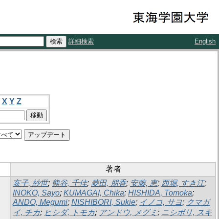
詳細検索
English
X
Y
Z
著者
亥子, 紗世
;
熊谷, 千佳
;
菱田, 朋香
;
安藤, 恵
;
西堀, すき江
;
INOKO, Sayo
;
KUMAGAI, Chika
;
HISHIDA, Tomoka
;
ANDO, Megumi
;
NISHIBORI, Sukie
;
イノコ, サヨ
;
クマガ
イ, チカ
;
ヒシダ, トモカ
;
アンドウ, メグミ
;
ニシボリ, スキ