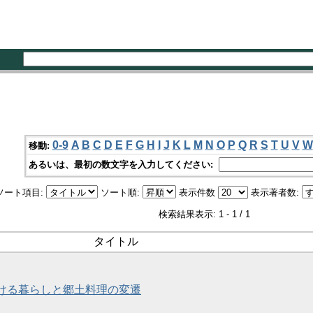
0-9
A
B
C
D
E
F
G
H
I
J
K
L
M
N
O
P
Q
R
S
T
U
V
W
移動:
あるいは、最初の数文字を入力してください:
ソート項目:
ソート順:
表示件数
表示著者数:
検索結果表示: 1 - 1 / 1
タイトル
ける暮らしと郷土料理の変遷