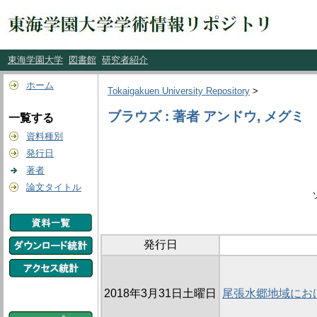
東海学園大学
図書館
研究者紹介
ホーム
Tokaigakuen University Repository
>
ブラウズ : 著者 アンドウ, メグミ
一覧する
資料種別
発行日
著者
論文タイトル
発行日
2018年3月31日土曜日
尾張水郷地域にお