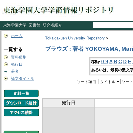
東海学園大学
図書館
研究者紹介
ホーム
Tokaigakuen University Repository
>
ブラウズ : 著者 YOKOYAMA, Mari
一覧する
資料種別
0-9
A
B
C
D
E
移動:
発行日
あるいは、最初の数文字
著者
論文タイトル
ソート項目:
ソート
発行日