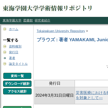
東海学園大学
図書館
研究者紹介
ホーム
Tokaigakuen University Repository
>
ブラウズ : 著者 YAMAKAMI, Junic
一覧する
資料種別
発行日
著者
論文タイトル
発行日
災害医療における
2024年3月31日日曜日
を対象として―