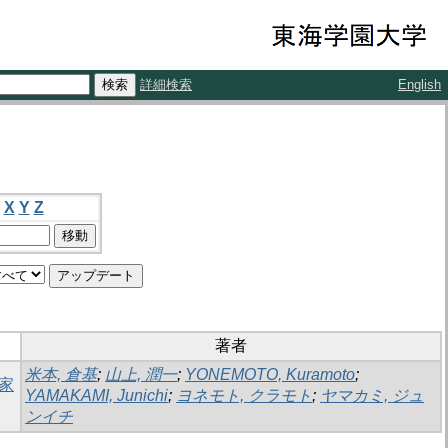
詳細検索
English
X
Y
Z
著者
米本, 倉基
;
山上, 潤一
;
YONEMOTO, Kuramoto
;
家
YAMAKAMI, Junichi
;
ヨネモト, クラモト
;
ヤマカミ, ジュ
ンイチ