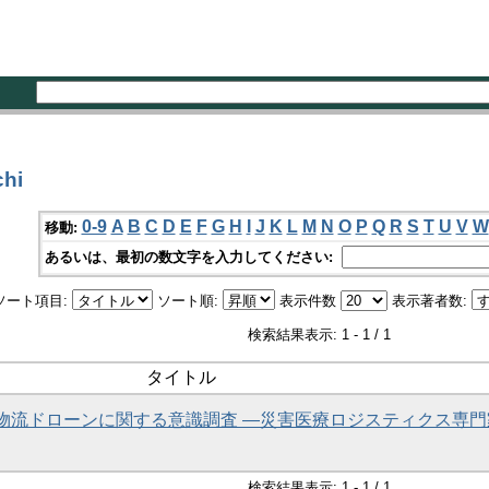
hi
0-9
A
B
C
D
E
F
G
H
I
J
K
L
M
N
O
P
Q
R
S
T
U
V
W
移動:
あるいは、最初の数文字を入力してください:
ソート項目:
ソート順:
表示件数
表示著者数:
検索結果表示: 1 - 1 / 1
タイトル
物流ドローンに関する意識調査 ―災害医療ロジスティクス専門
検索結果表示: 1 - 1 / 1