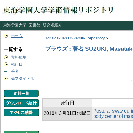
東海学園大学
図書館
研究者紹介
ホーム
Tokaigakuen University Repository
>
ブラウズ : 著者 SUZUKI, Masatak
一覧する
資料種別
発行日
著者
論文タイトル
発行日
Postural sway duri
2010年3月31日水曜日
body center of ma