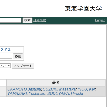
詳細検索
English
X
Y
Z
著者
OKAMOTO, Atsushi
;
SUZUKI, Masataka
;
INOU, Kei
;
YAMAZAKI, Yoshihiko
;
SODEYAMA, Hiroshi