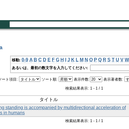
a
0-9
A
B
C
D
E
F
G
H
I
J
K
L
M
N
O
P
Q
R
S
T
U
V
W
移動:
あるいは、最初の数文字を入力してください:
ソート項目:
ソート順:
表示件数
表示著者数:
検索結果表示: 1 - 1 / 1
タイトル
ng standing is accompanied by multidirectional acceleration of
ss in humans
検索結果表示: 1 - 1 / 1