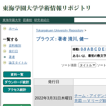
東海学園大学
図書館
研究者紹介
ホーム
Tokaigakuen University Repository
>
ブラウズ : 著者 清川, 健一
一覧する
資料種別
0-9
A
B
C
D
E
移動:
発行日
あるいは、最初の数文字
著者
論文タイトル
ソート項目:
ソート
発行日
チーム・アイデン
2022年3月31日木曜日
意図 ― V リー