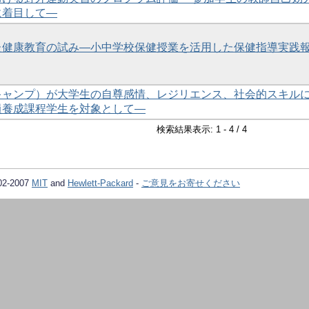
に着目して―
た健康教育の試み―小中学校保健授業を活用した保健指導実践
キャンプ）が大学生の自尊感情、レジリエンス、社会的スキル
員養成課程学生を対象として―
検索結果表示: 1 - 4 / 4
02-2007
MIT
and
Hewlett-Packard
-
ご意見をお寄せください