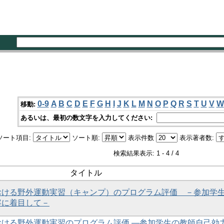
0-9
A
B
C
D
E
F
G
H
I
J
K
L
M
N
O
P
Q
R
S
T
U
V
W
移動:
あるいは、最初の数文字を入力してください:
ソート項目:
ソート順:
表示件数
表示著者数:
検索結果表示: 1 - 4 / 4
タイトル
おける野外運動実習（キャンプ）のプログラム評価 －参加学
容に着目して－
おける野外運動実習のプログラム評価 ―参加学生の教師自己効