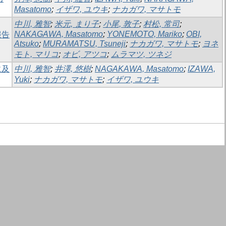
Masatomo
;
イザワ, ユウキ
;
ナカガワ, マサトモ
中川, 雅智
;
米元, まり子
;
小尾, 敦子
;
村松, 常司
;
NAKAGAWA, Masatomo
;
YONEMOTO, Mariko
;
OBI,
報告
Atsuko
;
MURAMATSU, Tsuneji
;
ナカガワ, マサトモ
;
ヨネ
モト, マリコ
;
オビ, アツコ
;
ムラマツ, ツネジ
に及
中川, 雅智
;
井澤, 悠樹
;
NAGAKAWA, Masatomo
;
IZAWA,
Yuki
;
ナカガワ, マサトモ
;
イザワ, ユウキ