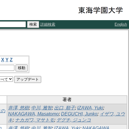
詳細検索
English
X
Y
Z
著者
井澤, 悠樹
;
中川, 雅智
;
出口, 順子
;
IZAWA, Yuki
;
生の
NAKAGAWA, Masatomo
;
DEGUCHI, Junko
;
イザワ, ユウ
キ
;
ナカガワ, マサトモ
;
デグチ, ジュンコ
力
井澤, 悠樹
;
中川, 雅智
;
IZAWA, Yuki
;
NAKAGAWA,