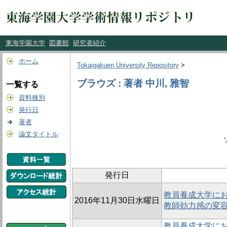
東海学園大学
図書館
研究者紹介
ホーム
Tokaigakuen University Repository
>
ブラウズ : 著者 中川, 雅智
一覧する
資料種別
発行日
著者
論文タイトル
発行日
教員養成大学に
2016年11月30日水曜日
教師効力感の変
教員養成大学に