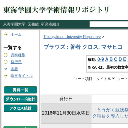
東海学園大学
図書館
研究者紹介
ホーム
Tokaigakuen University Repository
>
ブラウズ : 著者 クロス, マサヒコ
一覧する
資料種別
0-9
A
B
C
D
E
移動:
発行日
あるいは、最初の数文字
著者
論文タイトル
ソート項目:
ソート
発行日
「とうがく競技祭
2016年11月30日水曜日
ク種目を導入し