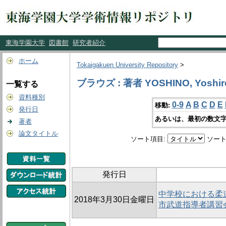
東海学園大学
図書館
研究者紹介
ホーム
Tokaigakuen University Repository
>
ブラウズ : 著者 YOSHINO, Yoshir
一覧する
資料種別
0-9
A
B
C
D
E
移動:
発行日
あるいは、最初の数文字
著者
論文タイトル
ソート項目:
ソート
発行日
中学校における柔
2018年3月30日金曜日
市武道指導者講習