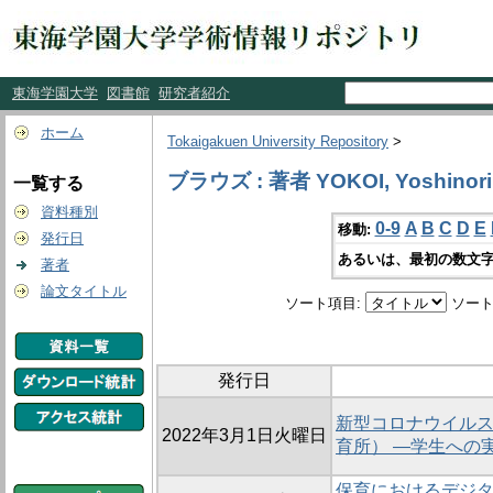
東海学園大学
図書館
研究者紹介
ホーム
Tokaigakuen University Repository
>
ブラウズ : 著者 YOKOI, Yoshinori
一覧する
資料種別
0-9
A
B
C
D
E
移動:
発行日
あるいは、最初の数文字
著者
論文タイトル
ソート項目:
ソート
発行日
新型コロナウイル
2022年3月1日火曜日
育所） ―学生への
保育におけるデジ