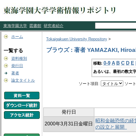
東海学園大学
図書館
研究者紹介
ホーム
Tokaigakuen University Repository
>
ブラウズ : 著者 YAMAZAKI, Hiroa
一覧する
資料種別
0-9
A
B
C
D
E
移動:
発行日
あるいは、最初の数文字
著者
論文タイトル
ソート項目:
ソート
発行日
昭和金融恐慌の経営
2000年3月31日金曜日
の設立と展開