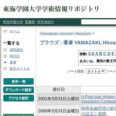
東海学園大学
図書館
研究者紹介
ホーム
Tokaigakuen University Repository
>
ブラウズ : 著者 YAMAZAKI, Hiroa
一覧する
資料種別
0-9
A
B
C
D
E
移動:
発行日
あるいは、最初の数文字
著者
論文タイトル
ソート項目:
ソート
発行日
A Post-war History
2001年3月31日土曜日
Insurance Compan
昭和金融恐慌の経営
2000年3月31日金曜日
の設立と展開