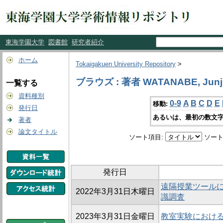
東海学園大学
図書館
研究者紹介
ホーム
Tokaigakuen University Repository
>
ブラウズ : 著者 WATANABE, Junj
一覧する
資料種別
0-9
A
B
C
D
E
移動:
発行日
あるいは、最初の数文字
著者
論文タイトル
ソート項目:
ソート
発行日
遠隔授業ツール
2022年3月31日木曜日
識調査
2023年3月31日金曜日
教室実験におけ