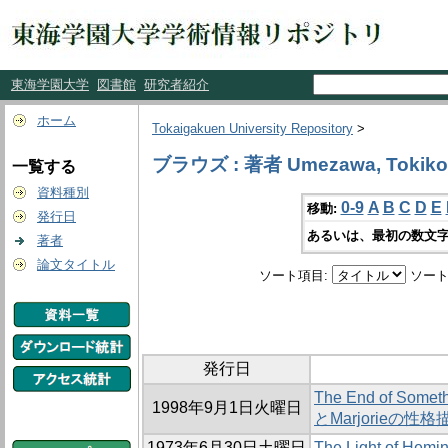
東海学園大学
図書館
研究者紹介
ホーム
Tokaigakuen University Repository
>
ブラウズ : 著者 Umezawa, Tokiko
一覧する
資料種別
0-9
A
B
C
D
E
移動:
発行日
あるいは、最初の数文字
著者
論文タイトル
ソート項目:
ソート
発行日
The End of S
1998年9月1日火曜日
とMarjorieの性
1973年6月30日土曜日
The Light of Hemin