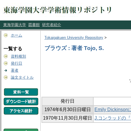
東海学園大学
図書館
研究者紹介
ホーム
Tokaigakuen University Repository
>
ブラウズ : 著者 Tojo, S.
一覧する
資料種別
発行日
著者
論文タイトル
発行日
1974年6月30日日曜日
Emily Dickinso
1970年11月30日月曜日
J.コンラッドの