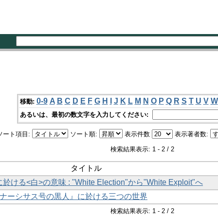
0-9
A
B
C
D
E
F
G
H
I
J
K
L
M
N
O
P
Q
R
S
T
U
V
W
移動:
あるいは、最初の数文字を入力してください:
ソート項目:
ソート順:
表示件数
表示著者数:
検索結果表示: 1 - 2 / 2
タイトル
nに於ける<白>の意味 : "White Election"から"White Exploit"へ
『ナーシサス号の黒人』に於ける三つの世界
検索結果表示: 1 - 2 / 2