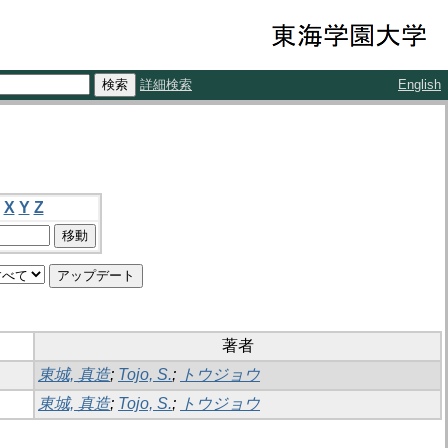
詳細検索
English
X
Y
Z
著者
東城, 真造
;
Tojo, S.
;
トウジョウ
東城, 真造
;
Tojo, S.
;
トウジョウ