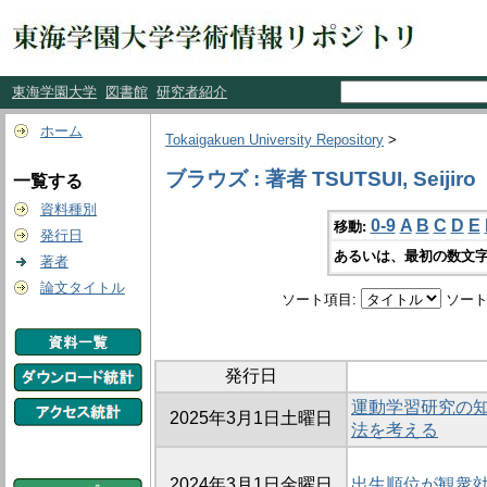
東海学園大学
図書館
研究者紹介
ホーム
Tokaigakuen University Repository
>
ブラウズ : 著者 TSUTSUI, Seijiro
一覧する
資料種別
0-9
A
B
C
D
E
移動:
発行日
あるいは、最初の数文字
著者
論文タイトル
ソート項目:
ソート
発行日
運動学習研究の
2025年3月1日土曜日
法を考える
2024年3月1日金曜日
出生順位が観衆