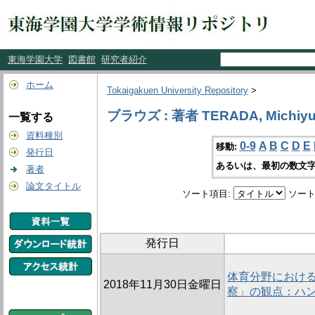
東海学園大学
図書館
研究者紹介
ホーム
Tokaigakuen University Repository
>
ブラウズ : 著者 TERADA, Michiyu
一覧する
資料種別
0-9
A
B
C
D
E
移動:
発行日
あるいは、最初の数文字
著者
論文タイトル
ソート項目:
ソート
発行日
体育分野におけ
2018年11月30日金曜日
察」の観点：ハ