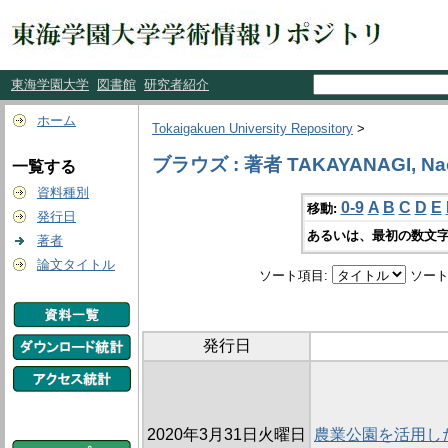
東海学園大学
図書館
研究者紹介
ホーム
Tokaigakuen University Repository
>
ブラウズ : 著者 TAKAYANAGI, Na
一覧する
資料種別
0-9
A
B
C
D
E
移動:
発行日
あるいは、最初の数文字
著者
論文タイトル
ソート項目:
ソート
発行日
2020年3月31日火曜日
農業公園を活用し