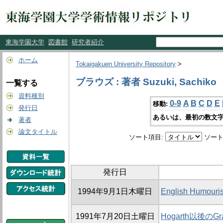
東海学園大学
図書館
研究者紹介
ホーム
Tokaigakuen University Repository
>
ブラウズ : 著者 Suzuki, Sachiko
一覧する
資料種別
0-9
A
B
C
D
E
移動:
発行日
あるいは、最初の数文字
著者
論文タイトル
ソート項目:
ソート
発行日
1994年9月1日木曜日
English Humou
1991年7月20日土曜日
Hogarth以後のGrap