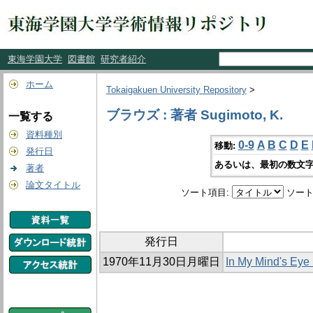
東海学園大学
図書館
研究者紹介
ホーム
Tokaigakuen University Repository
>
ブラウズ : 著者 Sugimoto, K.
一覧する
資料種別
0-9
A
B
C
D
E
移動:
発行日
あるいは、最初の数文字
著者
論文タイトル
ソート項目:
ソート
発行日
1970年11月30日月曜日
In My Mind's E