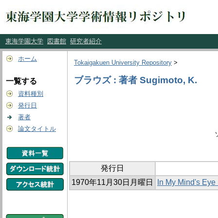
東海学園大学
図書館
研究者紹介
ホーム
Tokaigakuen University Repository
>
ブラウズ : 著者 Sugimoto, K.
一覧する
資料種別
発行日
著者
論文タイトル
発行日
1970年11月30日月曜日
In My Mind's E