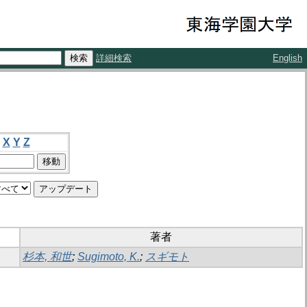
詳細検索
English
X
Y
Z
著者
杉本, 和世
;
Sugimoto, K.
;
スギモト