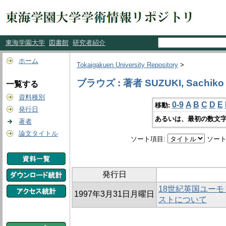
東海学園大学
図書館
研究者紹介
ホーム
Tokaigakuen University Repository
>
ブラウズ : 著者 SUZUKI, Sachiko
一覧する
資料種別
0-9
A
B
C
D
E
移動:
発行日
あるいは、最初の数文字
著者
論文タイトル
ソート項目:
ソート
発行日
18世紀英国ユーモ
1997年3月31日月曜日
ストについて