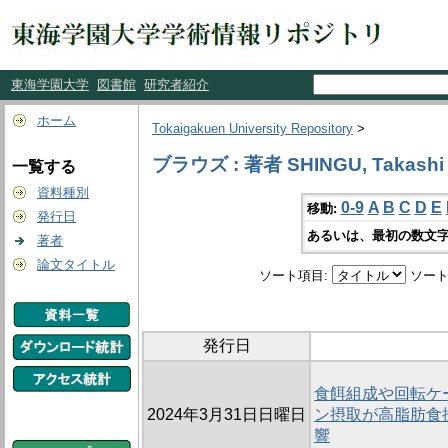
東海学園大学
図書館
研究者紹介
ホーム
Tokaigakuen University Repository
>
ブラウズ : 著者 SHINGU, Takashi
一覧する
資料種別
0-9
A
B
C
D
E
移動:
発行日
あるいは、最初の数文字
著者
論文タイトル
ソート項目:
ソート
発行日
食餌組成や回転ケ
2024年3月31日日曜日
ン摂取が高脂肪食
響