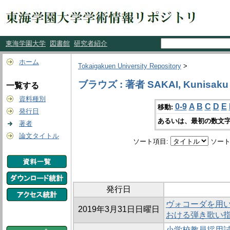
東海学園大学
図書館
研究者紹介
ホーム
Tokaigakuen University Repository
>
ブラウズ : 著者 SAKAI, Kunisaku
一覧する
資料種別
0-9
A
B
C
D
E
移動:
発行日
あるいは、最初の数文字
著者
論文タイトル
ソート項目:
ソート
発行日
ヴォコーダを用
2019年3月31日日曜日
おける弾き歌い
小学校教員採用